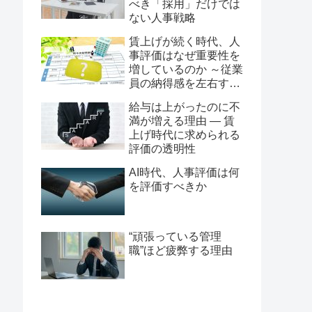
べき「採用」だけでは
ない人事戦略
賃上げが続く時代、人
事評価はなぜ重要性を
増しているのか ～従業
員の納得感を左右する
評価制度の役割～
給与は上がったのに不
満が増える理由 ― 賃
上げ時代に求められる
評価の透明性
AI時代、人事評価は何
を評価すべきか
“頑張っている管理
職”ほど疲弊する理由