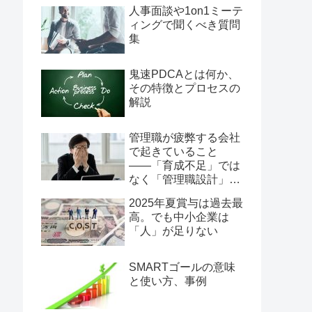
人事面談や1on1ミーテ
ィングで聞くべき質問
集
鬼速PDCAとは何か、
その特徴とプロセスの
解説
管理職が疲弊する会社
で起きていること
――「育成不足」では
なく「管理職設計」の
問題
2025年夏賞与は過去最
高。でも中小企業は
「人」が足りない
SMARTゴールの意味
と使い方、事例