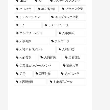
MBO
AI
パワーハラスメント
パワハラ
360度評価
ブラック企業
モチベーション
ゆるブラック企業
HR
リモートワーク
エンパワーメント
人事担当
人事考課
テレワーク
人材マネジメント
人材育成
人的資本
人的資源
定着管理
従業員エンゲージメント
戦略人事
採用
新卒社員
逆パワハラ
#早期離職
SMARTゴール