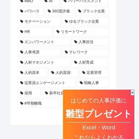
MBO
AI
パワーハラスメント
パワハラ
360度評価
ブラック企業
モチベーション
ゆるブラック企業
HR
リモートワーク
エンパワーメント
人事担当
人事考課
テレワーク
人材マネジメント
人材育成
人的資本
人的資源
定着管理
従業員エンゲージメント
戦略人事
×
採用
新卒社員
逆パワハラ
はじめての人事評価に
#早期離職
SMARTゴール
雛型プレゼント
Excel・Word
これならよくわかる