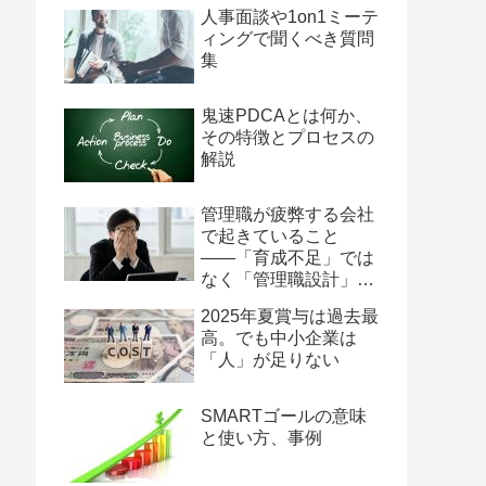
人事面談や1on1ミーテ
ィングで聞くべき質問
集
鬼速PDCAとは何か、
その特徴とプロセスの
解説
管理職が疲弊する会社
で起きていること
――「育成不足」では
なく「管理職設計」の
問題
2025年夏賞与は過去最
高。でも中小企業は
「人」が足りない
SMARTゴールの意味
と使い方、事例