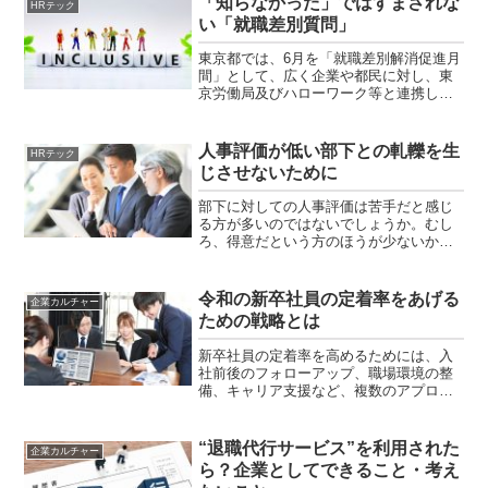
「知らなかった」ではすまされな
HRテック
い「就職差別質問」
東京都では、6月を「就職差別解消促進月
間」として、広く企業や都民に対し、東
京労働局及びハローワーク等と連携して
集中的に各種啓発活動を展開していま
す。「就職差別質問」とは、求職者の個
人的な属性に基づいて行われる、就職活
人事評価が低い部下との軋轢を生
HRテック
動における不適切な質問の...
じさせないために
部下に対しての人事評価は苦手だと感じ
る方が多いのではないでしょうか。むし
ろ、得意だという方のほうが少ないかも
しれません。様々な理由があります
が、・適切なフィードバックが難しい正
確かつ公平な評価を下すのは難しい・部
令和の新卒社員の定着率をあげる
企業カルチャー
下との関係が悪化への恐れ・適...
ための戦略とは
新卒社員の定着率を高めるためには、入
社前後のフォローアップ、職場環境の整
備、キャリア支援など、複数のアプロー
チが必要です。以下に、効果的な戦略を
いくつか紹介します。1. 入社前の準備と
オンボーディング新入社員が会社に入社
“退職代行サービス”を利用された
企業カルチャー
後に、意欲を持って仕...
ら？企業としてできること・考え