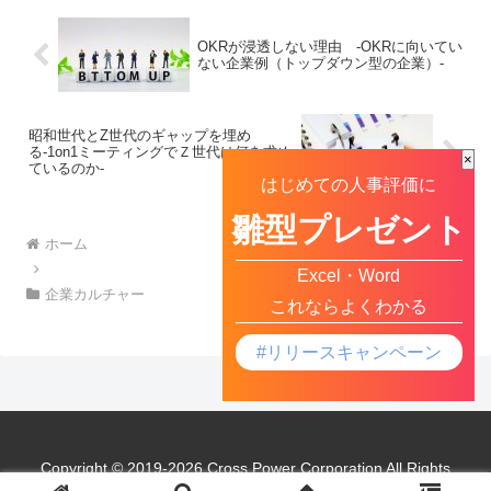
の不満が増えた」「若手と中堅社員の間
に温度差がある」「離職防止につながら
OKRが浸透しない理由 -OKRに向いてい
ない」
ない企業例（トップダウン型の企業）-
昭和世代とZ世代のギャップを埋め
る-1on1ミーティングでＺ世代は何を求め
×
ているのか-
はじめての人事評価に
雛型プレゼント
ホーム
Excel・Word
企業カルチャー
これならよくわかる
#リリースキャンペーン
Copyright © 2019-2026 Cross Power Corporation All Rights